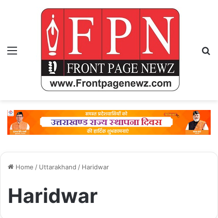
Menu
Se
Home
/
Uttarakhand
/
Haridwar
Haridwar