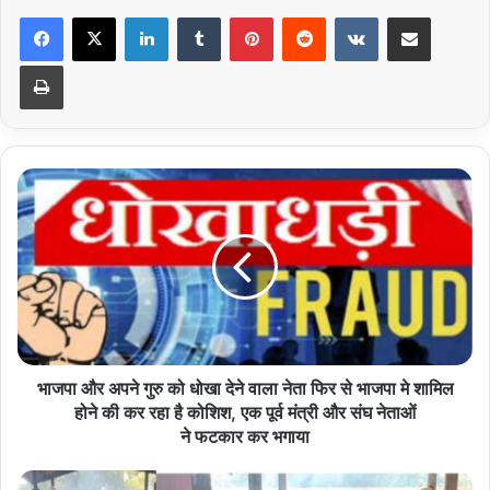
LinkedIn
Tumblr
Pinterest
Reddit
VKontakte
Share via Email
Print
भाजपा
और
अपने
गुरु
को
धोखा
देने
वाला
नेता
फिर
भाजपा और अपने गुरु को धोखा देने वाला नेता फिर से भाजपा मे शामिल
से
होने की कर रहा है कोशिश, एक पूर्व मंत्री और संघ नेताओं
भाजपा
ने फटकार कर भगाया
मे
शामिल
शमशान