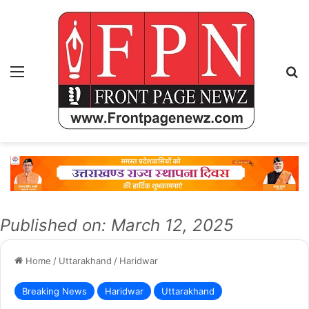
Menu
Se
Published on: March 12, 2025
Home
/
Uttarakhand
/
Haridwar
Breaking News
Haridwar
Uttarakhand