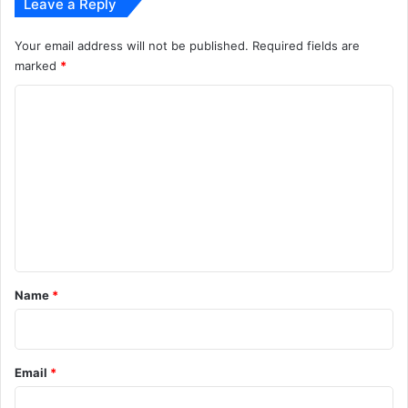
Leave a Reply
Your email address will not be published.
Required fields are
marked
*
C
o
m
m
e
n
t
*
Name
*
Email
*