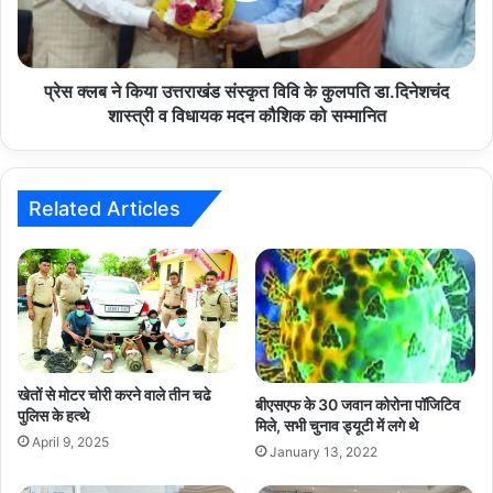
विवि
के
कुलपति
डा.दिनेशचंद
प्रेस क्लब ने किया उत्तराखंड संस्कृत विवि के कुलपति डा.दिनेशचंद
शास्त्री
शास्त्री व विधायक मदन कौशिक को सम्मानित
व
विधायक
मदन
कौशिक
Related Articles
को
सम्मानित
खेतों से मोटर चोरी करने वाले तीन चढे
बीएसएफ के 30 जवान कोरोना पॉजिटिव
पुलिस के हत्थे
मिले, सभी चुनाव ड्यूटी में लगे थे
April 9, 2025
January 13, 2022