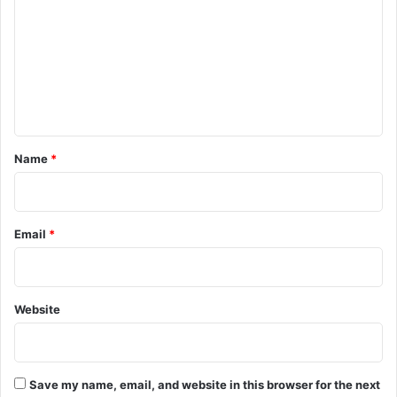
m
m
e
n
t
*
Name
*
Email
*
Website
Save my name, email, and website in this browser for the next