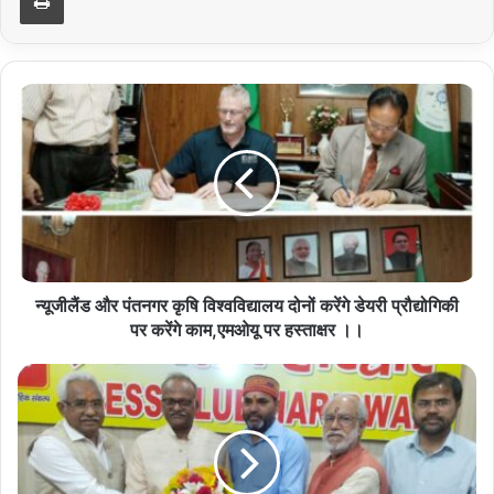
न्यूजीलैंड
और
पंतनगर
कृषि
विश्वविद्यालय
दोनों
करेंगे
डेयरी
प्रौद्योगिकी
पर
न्यूजीलैंड और पंतनगर कृषि विश्वविद्यालय दोनों करेंगे डेयरी प्रौद्योगिकी
करेंगे
पर करेंगे काम,एमओयू पर हस्ताक्षर ।।
काम,एमओयू
पर
प्रेस
हस्ताक्षर
क्लब
।।
ने
किया
उत्तराखंड
संस्कृत