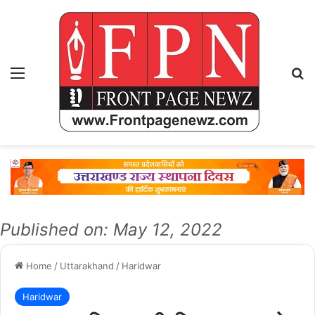
Menu
Se
Published on: May 12, 2022
Home
/
Uttarakhand
/
Haridwar
Haridwar