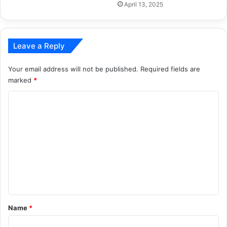
April 13, 2025
Leave a Reply
Your email address will not be published.
Required fields are
marked
*
C
o
m
m
e
n
t
*
Name
*