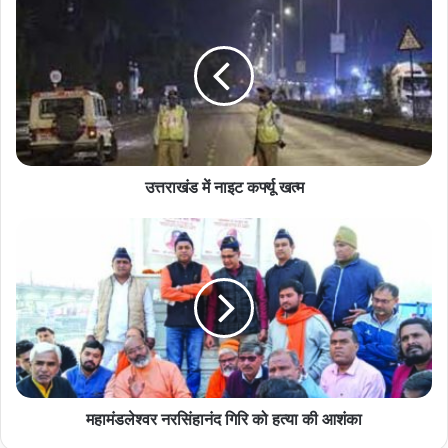
में
नाइट
कर्फ्यू
खत्म
उत्तराखंड में नाइट कर्फ्यू खत्म
महामंडलेश्वर
नरसिंहानंद
गिरि
को
हत्या
की
आशंका
महामंडलेश्वर नरसिंहानंद गिरि को हत्या की आशंका