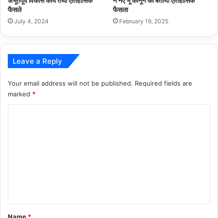
अभूतपूर्व विकास कार्य तथा ऐतिहासिक
ने नए भू कानून को बताया ऐतिहासिक
फैसले
फैसला
July 4, 2024
February 19, 2025
Leave a Reply
Your email address will not be published.
Required fields are
marked
*
C
o
m
m
e
n
t
*
Name
*