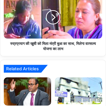
की
खुशी
को
मिला
मंत्री
बुआ
का
साथ,
मिलेगा
रुद्रप्रयाग की खुशी को मिला मंत्री बुआ का साथ, मिलेगा वात्सल्य
वात्सल्य
योजना का लाभ
योजना
का
लाभ
Related Articles