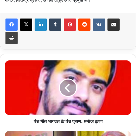
गोयल, जितन्द्र प्रसाद, अनिल ठाकुर आदि प्रमुख थे।
LinkedIn
Tumblr
Pinterest
Reddit
VKontakte
Share via Email
Print
पंच
गीत
भागवत
के
पंच
प्राणः
मनोज
कृष्ण
पंच गीत भागवत के पंच प्राणः मनोज कृष्ण
रुद्रप्रयाग