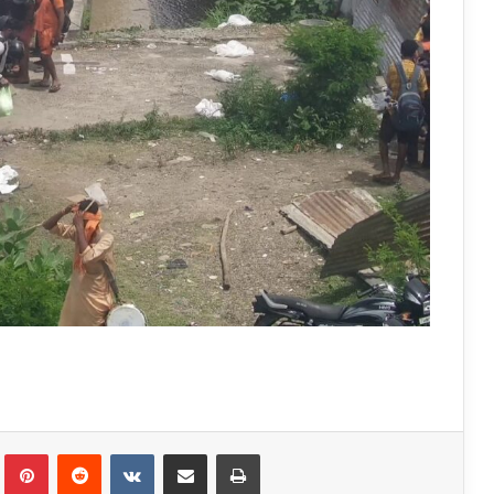
Tumblr
Pinterest
Reddit
VKontakte
Share via Email
Print