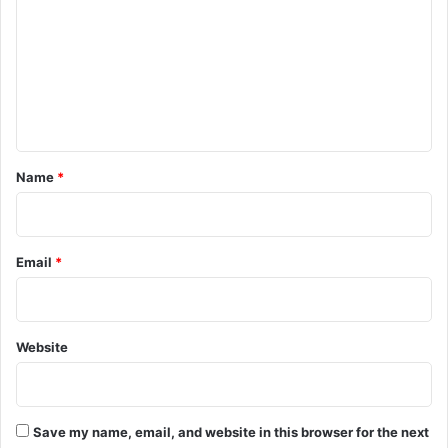
m
m
e
n
t
*
Name
*
Email
*
Website
Save my name, email, and website in this browser for the next