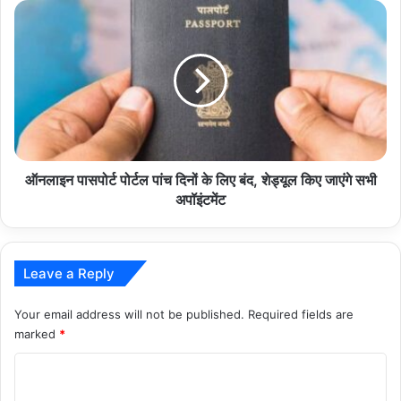
ऑनलाइन
पासपोर्ट
पोर्टल
पांच
दिनों
के
लिए
बंद,
शेड्यूल
किए
ऑनलाइन पासपोर्ट पोर्टल पांच दिनों के लिए बंद, शेड्यूल किए जाएंगे सभी
जाएंगे
अपॉइंटमेंट
सभी
अपॉइंटमेंट
Leave a Reply
Your email address will not be published.
Required fields are
marked
*
C
o