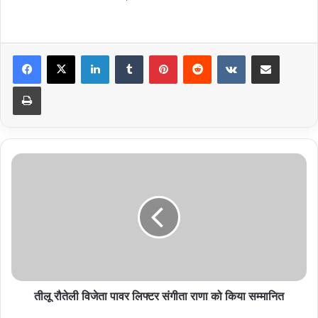
LinkedIn
Tumblr
Pinterest
Reddit
VKontakte
Share via Email
Print
तीलू
रौतेली
विजेता
पावर
लिफ्टर
संगीता
राणा
को
किया
सम्मानित
तीलू रौतेली विजेता पावर लिफ्टर संगीता राणा को किया सम्मानित