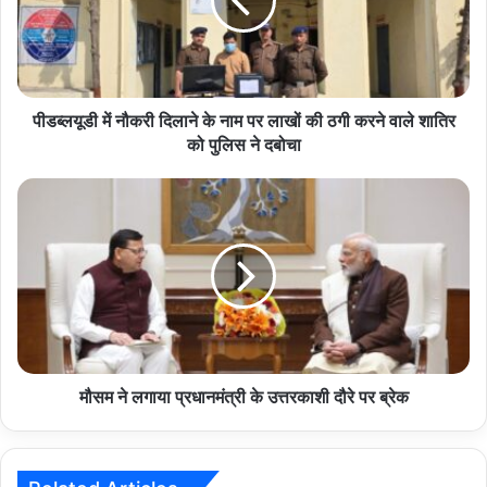
के
नाम
पर
लाखों
की
ठगी
पीडब्लयूडी में नौकरी दिलाने के नाम पर लाखों की ठगी करने वाले शातिर
करने
को पुलिस ने दबोचा
वाले
शातिर
मौसम
को
ने
पुलिस
लगाया
ने
प्रधानमंत्री
दबोचा
के
उत्तरकाशी
दौरे
पर
ब्रेक
मौसम ने लगाया प्रधानमंत्री के उत्तरकाशी दौरे पर ब्रेक