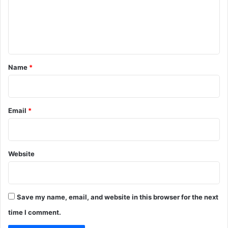
m
e
n
t
*
Name
*
Email
*
Website
Save my name, email, and website in this browser for the next
time I comment.