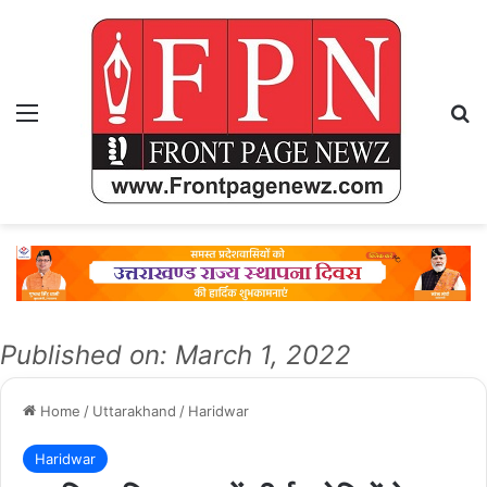
Menu
Se
Published on: March 1, 2022
Home
/
Uttarakhand
/
Haridwar
Haridwar