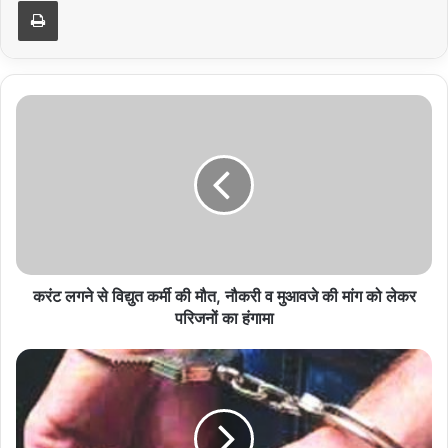
Print
करंट
लगने
से
विद्युत
कर्मी
की
मौत,
नौकरी
व
मुआवजे
करंट लगने से विद्युत कर्मी की मौत, नौकरी व मुआवजे की मांग को लेकर
की
परिजनों का हंगामा
मांग
को
हरिद्वार
लेकर
की
परिजनों
छात्रा
का
को
हंगामा
गोली