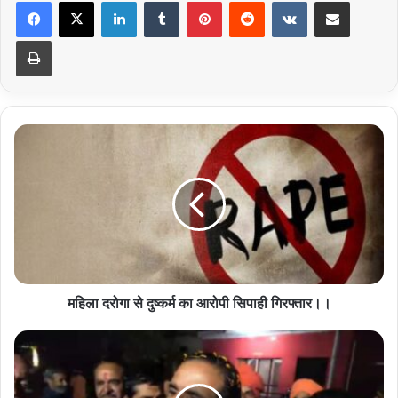
LinkedIn
Tumblr
Pinterest
Reddit
VKontakte
Share via Email
Print
महिला
दरोगा
से
दुष्कर्म
का
आरोपी
सिपाही
गिरफ्तार।।
महिला दरोगा से दुष्कर्म का आरोपी सिपाही गिरफ्तार।।
अखिल
भारतीय
अखाड़ा
परिषद्