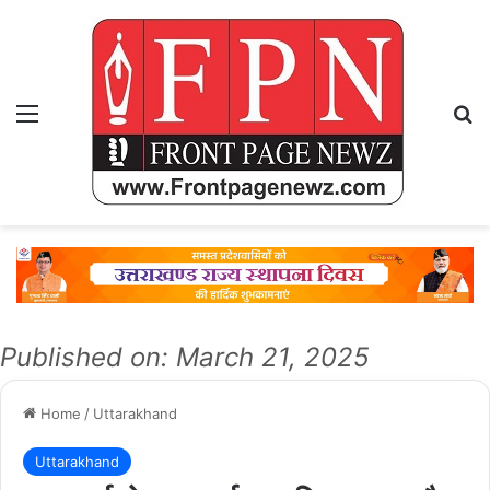
Menu
Se
Published on: March 21, 2025
Home
/
Uttarakhand
Uttarakhand