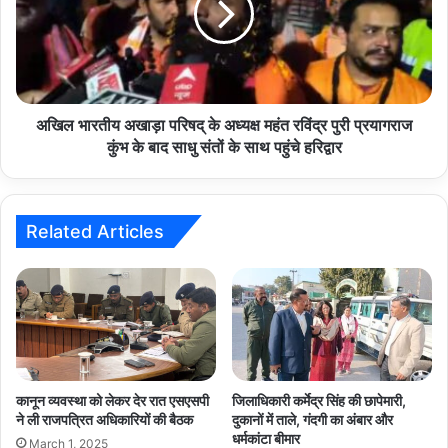
के
अध्यक्ष
महंत
रविंद्र
पुरी
प्रयागराज
अखिल भारतीय अखाड़ा परिषद् के अध्यक्ष महंत रविंद्र पुरी प्रयागराज
कुंभ
कुंभ के बाद साधु संतों के साथ पहुंचे हरिद्वार
के
बाद
साधु
संतों
Related Articles
के
साथ
पहुंचे
हरिद्वार
कानून व्यवस्था को लेकर देर रात एसएसपी
जिलाधिकारी कर्मेद्र सिंह की छापेमारी,
ने ली राजपत्रित अधिकारियों की बैठक
दुकानों में ताले, गंदगी का अंबार और
धर्मकांटा बीमार
March 1, 2025