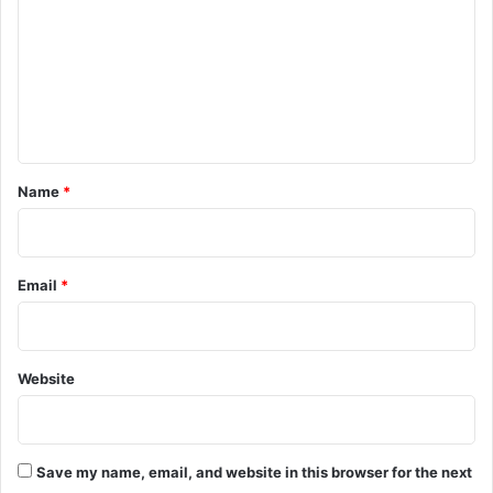
m
m
e
n
t
*
Name
*
Email
*
Website
Save my name, email, and website in this browser for the next