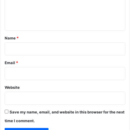
m
e
n
t
*
Name
*
Email
*
Website
Save my name, email, and website in this browser for the next
time I comment.