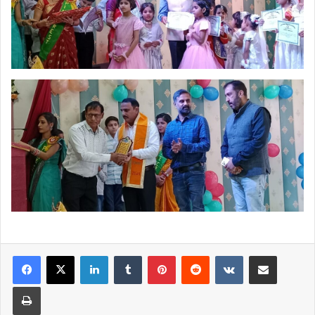
LinkedIn
Tumblr
Pinterest
Reddit
VKontakte
Share via Email
Print