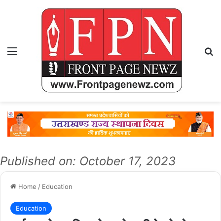
Menu
Se
Published on: October 17, 2023
Home
/
Education
Education