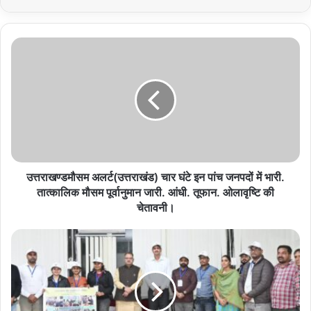
उत्तराखण्डमौसम
अलर्ट(उत्तराखंड)
चार
घंटे
इन
पांच
जनपदों
में
भारी.
तात्कालिक
उत्तराखण्डमौसम अलर्ट(उत्तराखंड) चार घंटे इन पांच जनपदों में भारी.
मौसम
तात्कालिक मौसम पूर्वानुमान जारी. आंधी. तूफान. ओलावृष्टि की
पूर्वानुमान
चेतावनी।
जारी.
आंधी.
कृषि
तूफान.
विभाग
ओलावृष्टि
द्वारा
की
प्रथम
चेतावनी।
बार
भारत