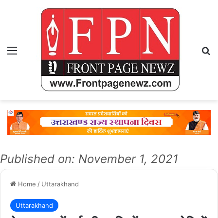
Menu
Se
Published on: November 1, 2021
Home
/
Uttarakhand
Uttarakhand