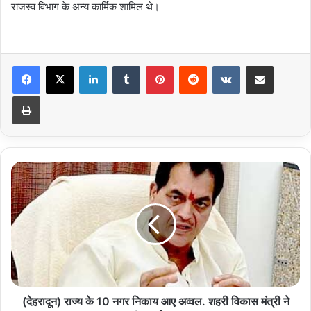
राजस्व विभाग के अन्य कार्मिक शामिल थे।
LinkedIn
Tumblr
Pinterest
Reddit
VKontakte
Share via Email
Print
(देहरादून)
राज्य
के
10
नगर
निकाय
आए
अव्वल.
शहरी
विकास
(देहरादून) राज्य के 10 नगर निकाय आए अव्वल. शहरी विकास मंत्री ने