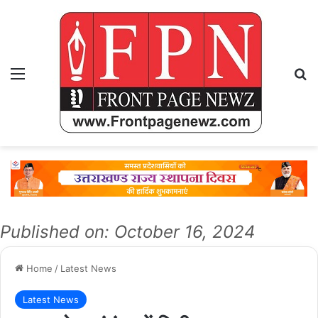
Menu
Se
Published on: October 16, 2024
Home
/
Latest News
Latest News