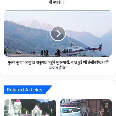
मंत्री
दी बधाई ।।
ने
दी
मुख्य
बधाई
चुनाव
।।
आयुक्त
सकुशल
पहुंचे
मुनस्यारी.
कल
हुई
थी
हेलीकॉप्टर
मुख्य चुनाव आयुक्त सकुशल पहुंचे मुनस्यारी. कल हुई थी हेलीकॉप्टर की
की
आपात लैंडिंग
आपात
लैंडिंग
Related Articles