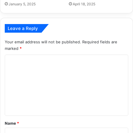
January 5, 2025
April 18, 2025
Leave a Reply
Your email address will not be published.
Required fields are
marked
*
C
o
m
m
e
n
t
*
Name
*