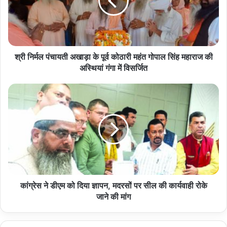
के
पूर्व
कोठारी
महंत
गोपाल
सिंह
श्री निर्मल पंचायती अखाड़ा के पूर्व कोठारी महंत गोपाल सिंह महाराज की
महाराज
अस्थियां गंगा में विसर्जित
की
अस्थियां
कांग्रेस
गंगा
ने
में
डीएम
विसर्जित
को
दिया
ज्ञापन,
मदरसों
पर
सील
की
कांग्रेस ने डीएम को दिया ज्ञापन, मदरसों पर सील की कार्यवाही रोके
कार्यवाही
जाने की मांग
रोके
जाने
की