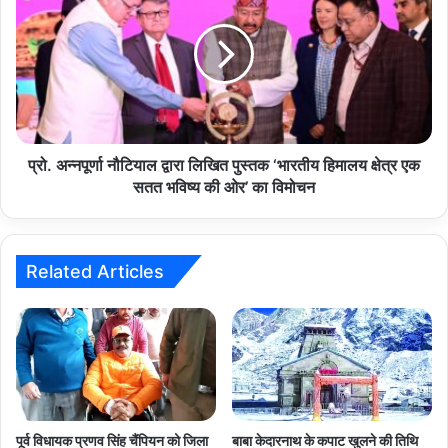
आज
नौटियाल
आएगा
द्वारा
लिखित
पुस्तक
‘भारतीय
हिमालय
क्षेत्र
एक
प्रो. अन्नपूर्णा नौटियाल द्वारा लिखित पुस्तक ‘भारतीय हिमालय क्षेत्र एक
सतत
सतत भविष्य की ओर’ का विमोचन
भविष्य
की
ओर’
का
Related Articles
विमोचन
पूर्व विधायक प्रणव सिंह चैंपियन को जिला
बाबा केदारनाथ के कपाट खुलने की तिथि