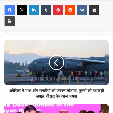
LinkedIn
Tumblr
Pinterest
Reddit
VKontakte
Share via Email
Print
अमेरिका
ने
116
और
भारतीयों
को
जबरन
लौटाया,
पुरुषों
को
अमेरिका ने 116 और भारतीयों को जबरन लौटाया, पुरुषों को हथकड़ी
हथकड़ी
लगाई, तीसरा बैच आज आएगा
लगाई,
तीसरा
प्रो.
बैच
अन्नपूर्णा