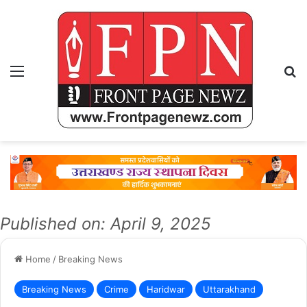
Menu
Se
Published on: April 9, 2025
Home
/
Breaking News
Breaking News
Crime
Haridwar
Uttarakhand