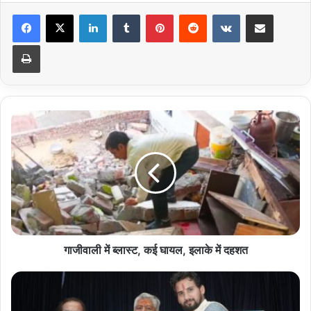
LinkedIn
Tumblr
Pinterest
Reddit
VKontakte
Share via Email
Print
गाजीवाली
में
ब्लास्ट,
कई
घायल,
इलाके
में
दहशत
गाजीवाली में ब्लास्ट, कई घायल, इलाके में दहशत
उत्तराखंड
के
वरिष्ठ