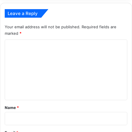
Leave a Reply
Your email address will not be published.
Required fields are
marked
*
C
o
m
m
e
n
t
*
Name
*