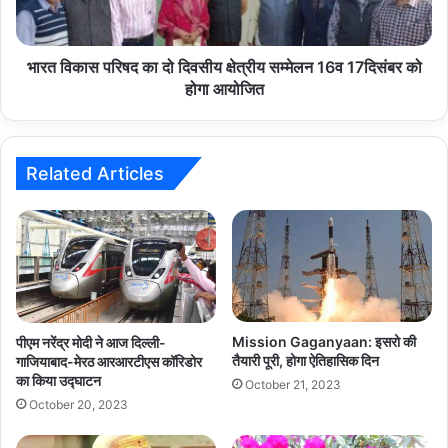
क्षेत्रीय
सम्मेलन
16व
17दिसंबर
भारत विकास परिषद का दो दिवसीय क्षेत्रीय सम्मेलन 16व 17दिसंबर को
को
होगा आयोजित
होगा
आयोजित
Related Articles
Mission Gaganyaan: इसरो की
पीएम नरेंद्र मोदी ने आज दिल्ली-
तैयारी पूरी, होगा ऐतिहासिक दिन
गाजियाबाद-मेरठ आरआरटीएस कॉरिडोर
का किया उद्घाटन
October 21, 2023
October 20, 2023