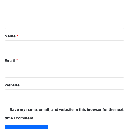
e
n
t
*
Name
*
Email
*
Website
Save my name, email, and website in this browser for the next
time I comment.