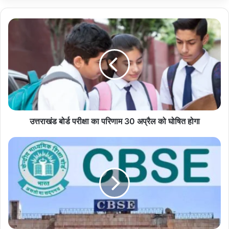
उत्तराखंड
बोर्ड
परीक्षा
का
परिणाम
30
अप्रैल
को
घोषित
होगा
उत्तराखंड बोर्ड परीक्षा का परिणाम 30 अप्रैल को घोषित होगा
कक्षा
तीन
और
छह
का
बदलने
वाला
है
पाठ्यक्रम