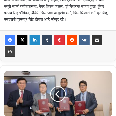
मंत्री स्वामी यतीश्वरानन्द, मेयर किरन जेसल, पूर्व विधायक संजय गुप्ता, कुँवर
प्रणव सिंह चौंपियन, बीजेपी जिलाध्यक्ष आशुतोष शर्मा, जिलाधिकारी कर्मेन्द्र सिंह,
एसएसपी प्रमेन्द्र सिंह डोबाल आदि मौजूद रहे।
LinkedIn
Tumblr
Pinterest
Reddit
VKontakte
Share via Email
Print
आईआईटी
रुड़की,
इंचियोन
फ्री
इकोनॉमिक
ज़ोन
अथॉरिटी
एवं