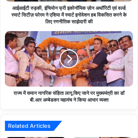
वर्ल्ड
स्मार्ट
आईआईटी रुड़की, इंचियोन फ्री इकोनॉमिक ज़ोन अथॉरिटी एवं वर्ल्ड
सिटीज़
स्मार्ट सिटीज़ फोरम ने एशिया में स्मार्ट इनोवेशन हब विकसित करने के
फोरम
लिए रणनीतिक साझेदारी की
ने
एशिया
राज्य
में
में
स्मार्ट
समान
इनोवेशन
नागरिक
हब
संहिता
विकसित
लागू
करने
किए
के
जाने
लिए
पर
रणनीतिक
मुख्यमंत्री
राज्य में समान नागरिक संहिता लागू किए जाने पर मुख्यमंत्री का डॉ
साझेदारी
का
बी.आर अम्बेडकर महामंच ने किया आभार व्यक्त
की
डॉ
बी.आर
अम्बेडकर
महामंच
Related Articles
ने
किया