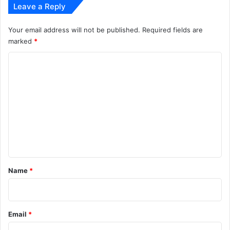
Leave a Reply
Your email address will not be published.
Required fields are
marked
*
C
o
m
m
e
n
t
*
Name
*
Email
*