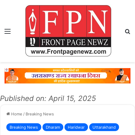
Menu
Se
Published on: April 15, 2025
Home
/
Breaking News
Breaking News
Dharam
Haridwar
Uttarakhand