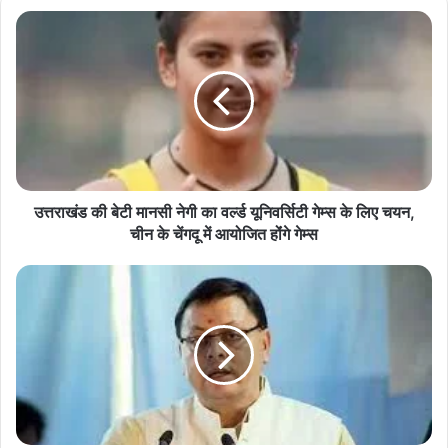
उत्तराखंड
की
बेटी
मानसी
नेगी
का
वर्ल्ड
यूनिवर्सिटी
गेम्स
के
उत्तराखंड की बेटी मानसी नेगी का वर्ल्ड यूनिवर्सिटी गेम्स के लिए चयन,
लिए
चीन के चेंगदू में आयोजित होंंगे गेम्स
चयन,
चीन
मुख्यमंत्री
के
धामी
चेंगदू
की
में
बड़ी
आयोजित
घोषणा,बैंकर्स
होंंगे
हुए
गेम्स
सम्मानित