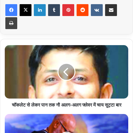
LinkedIn
Tumblr
Pinterest
Reddit
VKontakte
Share via Email
Print
चॉकलेट
से
लेकर
पान
तक
नौ
अलग-
अलग
फ्लेवर
में
चॉकलेट से लेकर पान तक नौ अलग-अलग फ्लेवर में चाय सुट्टा बार
चाय
सुट्टा
हरि
बार
और
हर