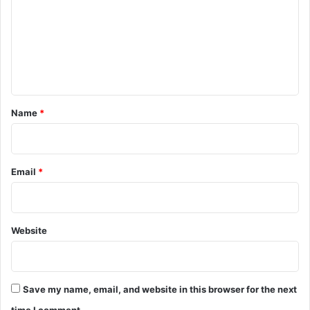
m
m
e
n
t
*
Name
*
Email
*
Website
Save my name, email, and website in this browser for the next