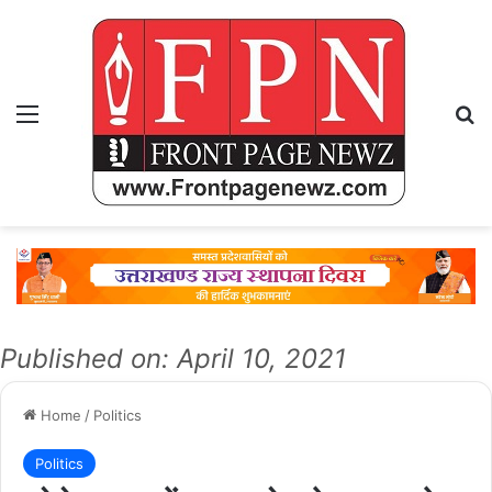
Menu
Se
Published on: April 10, 2021
Home
/
Politics
Politics