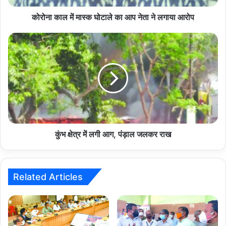
ने
लगाया
कोरोना काल में मास्क घोटाले का आप नेता ने लगाया आरोप
आरोप
कुंभ
क्षेत्र
में
लगी
आग,
पंड़ाल
जलकर
राख
कुंभ क्षेत्र में लगी आग, पंड़ाल जलकर राख
Related Articles