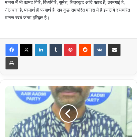
मानस में भी कामद गिरि, विंध्यगिरि, सुमेरु, चित्रकूट आदि पहाड है, तरमगाई है,
नीलधारा है, परमार्थ ही परमार्थ है, सब कुछ रामचरित मानस में है इसलिये रामचरित
मानस स्वयं जंगम हरिद्वार है।
LinkedIn
Tumblr
Pinterest
Reddit
VKontakte
Share via Email
Print
कोरोना
काल
में
मास्क
घोटाले
का
आप
नेता