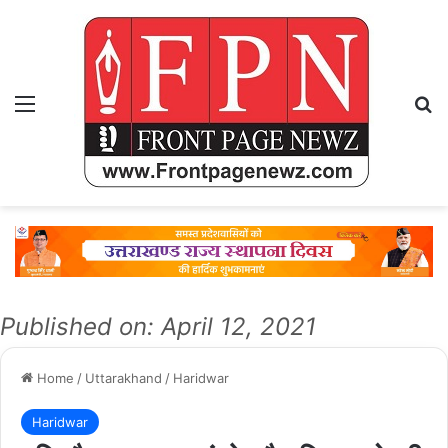
Menu
Se
Published on: April 12, 2021
Home
/
Uttarakhand
/
Haridwar
Haridwar