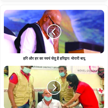
हरि
और
हर
का
स्वयं
सेतु
है
हरिद्वारः
मोरारी
बापू
हरि और हर का स्वयं सेतु है हरिद्वारः मोरारी बापू
मामले
बढ़ने
के
बाद
कोरोना
का
टीका
लगवाने