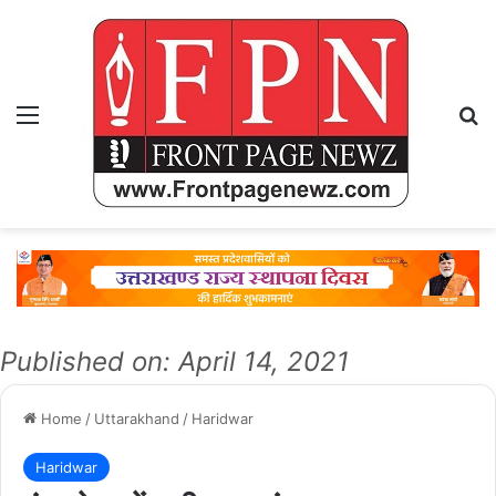
Menu
Se
Published on: April 14, 2021
Home
/
Uttarakhand
/
Haridwar
Haridwar