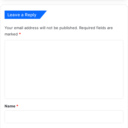
Leave a Reply
Your email address will not be published.
Required fields are
marked
*
C
o
m
m
e
n
t
*
Name
*