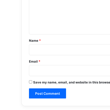
m
m
e
n
t
*
Name
*
Email
*
Save my name, email, and website in this browse