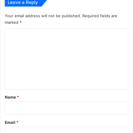
Leave a Reply
Your email address will not be published.
Required fields are
marked
*
C
o
m
m
e
n
t
*
Name
*
Email
*