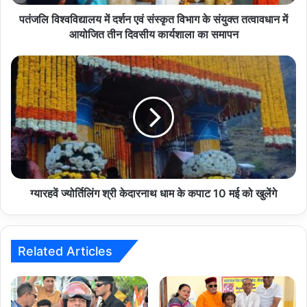
संयुक्त
तत्वावधान
पतंजलि विश्वविद्यालय में दर्शन एवं संस्कृत विभाग के संयुक्त तत्वावधान में
में
आयोजित तीन दिवसीय कार्यशाला का समापन
आयोजित
तीन
ग्यारहवें
दिवसीय
ज्योर्तिलिंग
कार्यशाला
श्री
का
केदारनाथ
समापन
धाम
के
कपाट
10
मई
को
ग्यारहवें ज्योर्तिलिंग श्री केदारनाथ धाम के कपाट 10 मई को खुलेंगे
खुलेंगे
Related Articles