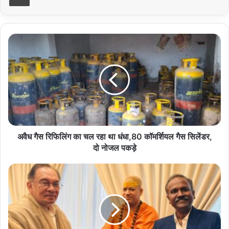
अवैध
गैस
रिफिलिंग
का
चल
रहा
था
धंधा,80
कॉमर्शियल
गैस
अवैध गैस रिफिलिंग का चल रहा था धंधा,80 कॉमर्शियल गैस सिलेंडर,
सिलेंडर,
दो नोजल पकड़े
दो
नोजल
मलेशिया
पकड़े
के
प्रधानमंत्री
अनवर
इब्राहिम
ने