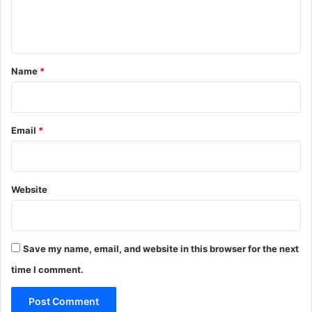
e
n
t
*
Name
*
Email
*
Website
Save my name, email, and website in this browser for the next
time I comment.