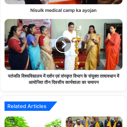
Nisulk medical camp ka ayojan
पतंजलि
विश्वविद्यालय
में
दर्शन
एवं
संस्कृत
विभाग
के
संयुक्त
तत्वावधान
पतंजलि विश्वविद्यालय में दर्शन एवं संस्कृत विभाग के संयुक्त तत्वावधान में
में
आयोजित तीन दिवसीय कार्यशाला का समापन
आयोजित
तीन
दिवसीय
कार्यशाला
Related Articles
का
समापन