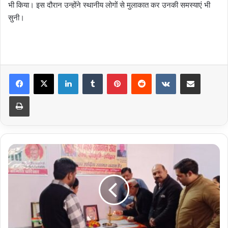
भी किया। इस दौरान उन्होंने स्थानीय लोगों से मुलाकात कर उनकी समस्याएं भी
सुनी।
LinkedIn
Tumblr
Pinterest
Reddit
VKontakte
Share via Email
Print
Nisulk
medical
camp
ka
ayojan