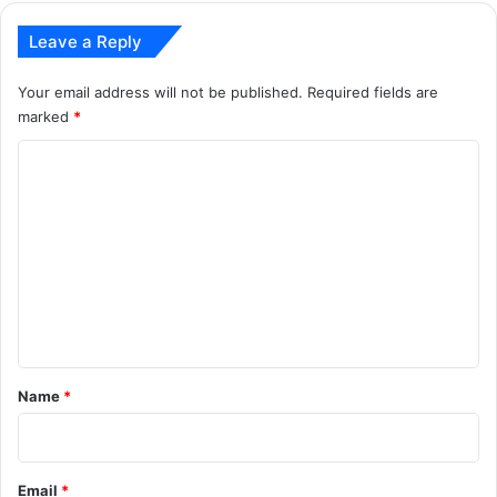
Leave a Reply
Your email address will not be published.
Required fields are
marked
*
C
o
m
m
e
n
t
*
Name
*
Email
*