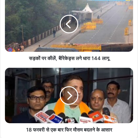
पर
कीलें,
बैरिकेड्स
लगे
धारा
144
लागू
सड़कों पर कीलें, बैरिकेड्स लगे धारा 144 लागू
18
फरवरी
से
एक
बार
फिर
मौसम
बदलने
के
आसार
18 फरवरी से एक बार फिर मौसम बदलने के आसार