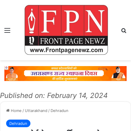
Menu
Se
Published on: February 14, 2024
Home
/
Uttarakhand
/
Dehradun
Dehradun