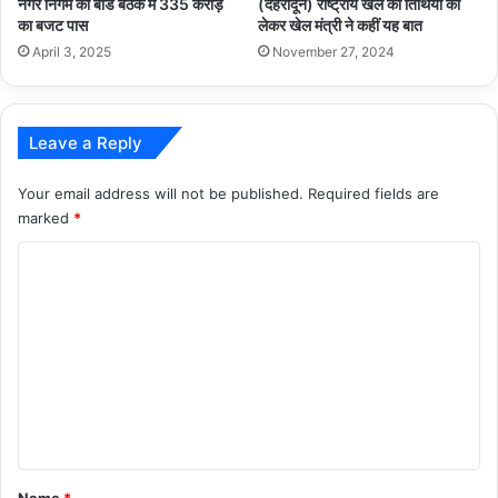
नगर निगम की बोर्ड बैठक में 335 करोड़
(देहरादून) राष्ट्रीय खेल की तिथियों को
का बजट पास
लेकर खेल मंत्री ने कहीं यह बात
April 3, 2025
November 27, 2024
Leave a Reply
Your email address will not be published.
Required fields are
marked
*
C
o
m
m
e
n
t
*