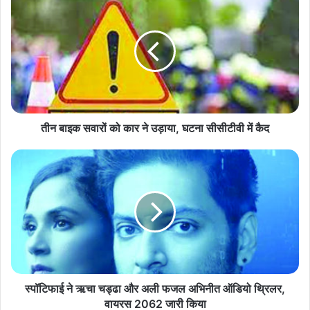
बाइक
सवारों
को
कार
ने
उड़ाया,
घटना
सीसीटीवी
में
तीन बाइक सवारों को कार ने उड़ाया, घटना सीसीटीवी में कैद
कैद
स्पॉटिफाई
ने
ऋचा
चड्ढा
और
अली
फजल
अभिनीत
ऑडियो
थ्रिलर,
स्पॉटिफाई ने ऋचा चड्ढा और अली फजल अभिनीत ऑडियो थ्रिलर,
वायरस
वायरस 2062 जारी किया