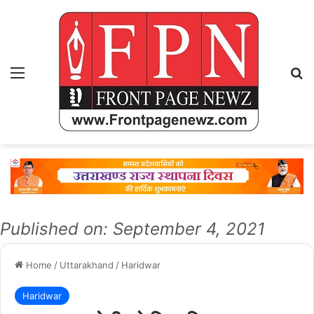
Menu
Se
Published on: September 4, 2021
Home
/
Uttarakhand
/
Haridwar
Haridwar