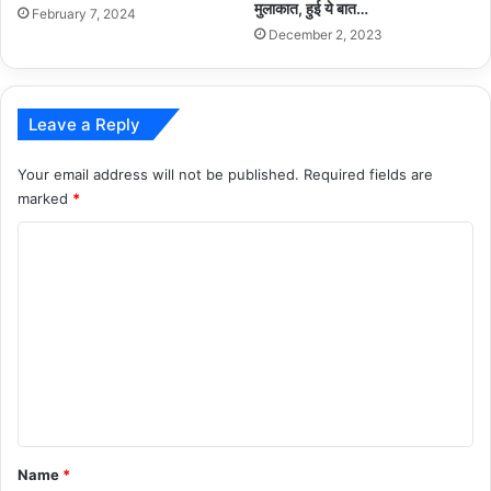
मुलाकात, हुई ये बात…
February 7, 2024
December 2, 2023
Leave a Reply
Your email address will not be published.
Required fields are
marked
*
C
o
m
m
e
n
t
*
Name
*