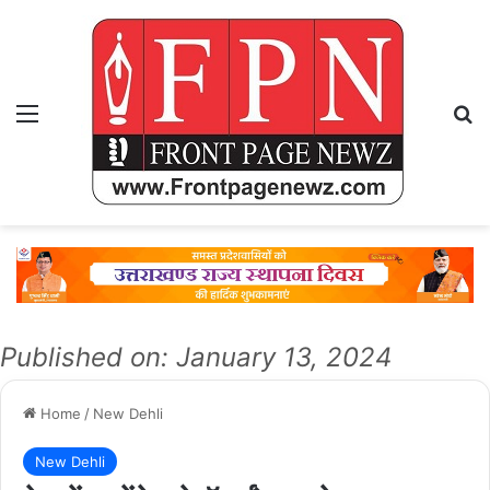
Menu
Se
Published on: January 13, 2024
Home
/
New Dehli
New Dehli