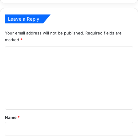
Leave a Reply
Your email address will not be published.
Required fields are
marked
*
C
o
m
m
e
n
t
*
Name
*