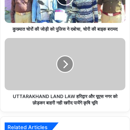
पुलिस
ने
दबोचा,
चोरी
की
कुख्यात चोरों की जोड़ी को पुलिस ने दबोचा, चोरी की बाइक बरामद
बाइक
बरामद
UTTARAKHAND
LAND
LAW
हरिद्वार
और
यूएस
नगर
को
छोड़कर
बाहरी
UTTARAKHAND LAND LAW हरिद्वार और यूएस नगर को
नही
छोड़कर बाहरी नही खरीद पायेंगे कृषि भूमि
खरीद
पायेंगे
कृषि
भूमि
Related Articles