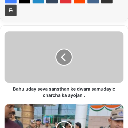
Print
Bahu
uday
seva
sansthan
ke
dwara
samudayic
charcha
ka
ayojan
Bahu uday seva sansthan ke dwara samudayic
.
charcha ka ayojan .
परिवार
के
साथ
छुट्टियां