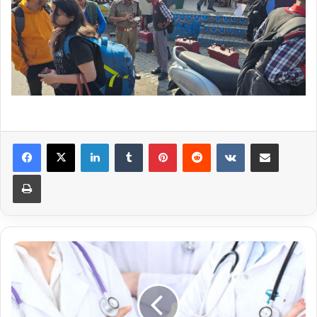
LinkedIn
Tumblr
Pinterest
Reddit
VKontakte
Share via Email
Print
चिकित्सा
शिक्षा
विभाग
को
मिली