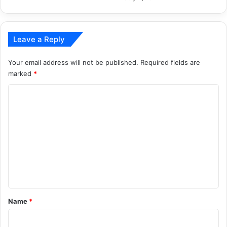
Leave a Reply
Your email address will not be published.
Required fields are
marked
*
C
o
m
m
e
n
t
*
Name
*