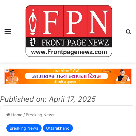
Menu
Se
Published on: April 17, 2025
Home
/
Breaking News
Breaking News
Uttarakhand