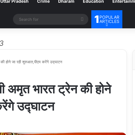
Uttar Pradesh
Crime
Dharam
Education
Entertain
1
POPULAR
Search
ARTICLES
for
3
 की होने जा रही शुरुआत,पीएम करेंगे उद्घाटन
ी अमृत भारत ट्रेन की होने
ेंगे उद्घाटन