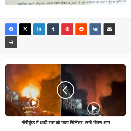
LinkedIn
Tumblr
Pinterest
Reddit
VKontakte
Share via Email
Print
गौरीकुंड
में
आधी
रात
को
फटा
सिंलेंडर,
लगी
भीषण
आग
गौरीकुंड में आधी रात को फटा सिंलेंडर, लगी भीषण आग