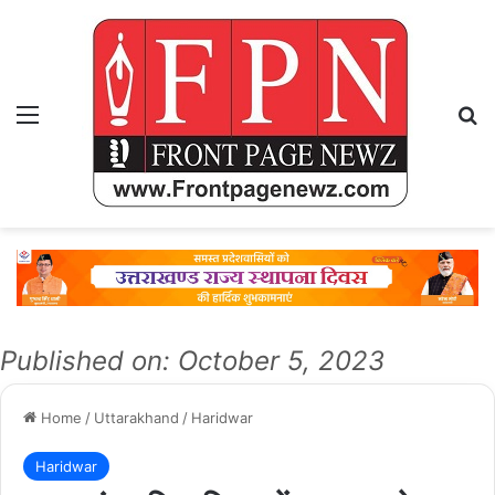
Menu
Se
Published on: October 5, 2023
Home
/
Uttarakhand
/
Haridwar
Haridwar