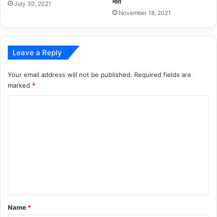
मौत
July 30, 2021
November 18, 2021
Leave a Reply
Your email address will not be published.
Required fields are
marked
*
C
o
m
m
e
n
t
*
Name
*