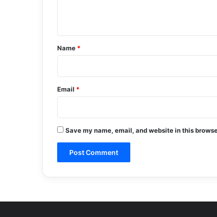
e
n
t
*
Name
*
Email
*
Save my name, email, and website in this browse