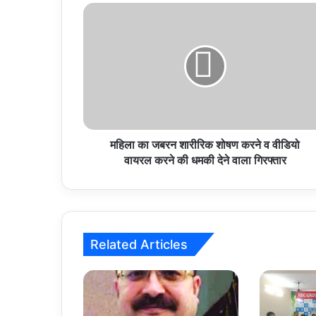
महिला
का
जबरन
शारीरिक
शोषण
करने
व
वीडियो
वायरल
करने
महिला का जबरन शारीरिक शोषण करने व वीडियो
की
वायरल करने की धमकी देने वाला गिरफ्तार
धमकी
देने
वाला
गिरफ्तार
Related Articles