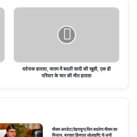
दर्दनाक
हादसा,
मातम
में
बदली
शादी
की
खुशी,
एक
ही
दर्दनाक हादसा, मातम में बदली शादी की खुशी, एक ही
परिवार
परिवार के चार की मौत हादसा
के
चार
की
मौत
हादसा
मौसम अपडेट(देहरादून)फिर बदलेगा मौसम का
मिजाज, बरसात हिमपात ओलावृष्टि से अभी