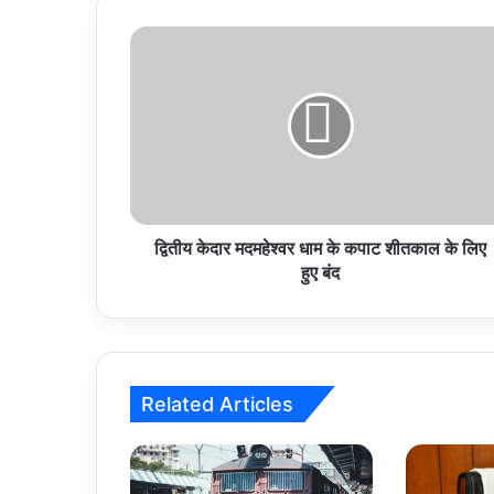
द्वितीय
केदार
मदमहेश्वर
धाम
के
कपाट
शीतकाल
के
लिए
हुए
द्वितीय केदार मदमहेश्वर धाम के कपाट शीतकाल के लिए
बंद
हुए बंद
Related Articles