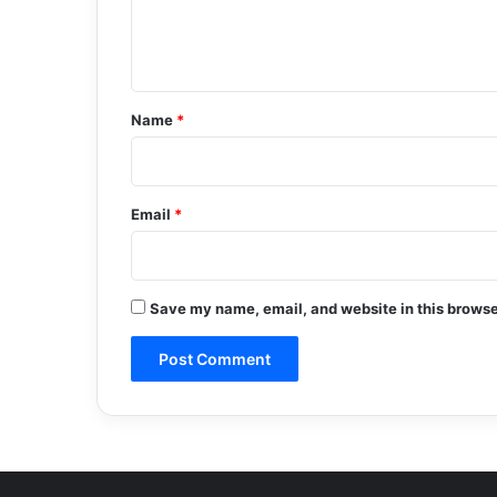
e
n
t
*
Name
*
Email
*
Save my name, email, and website in this browse