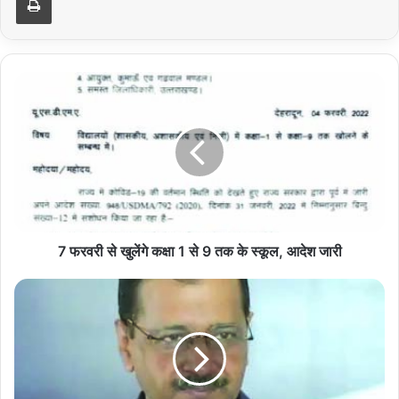
7
फरवरी
से
खुलेंगे
कक्षा
1
से
9
तक
के
7 फरवरी से खुलेंगे कक्षा 1 से 9 तक के स्कूल, आदेश जारी
स्कूल,
आदेश
केजरीवाल
जारी
ने
भाजपा-
कांग्रेस
समर्थकों
से
मांगे