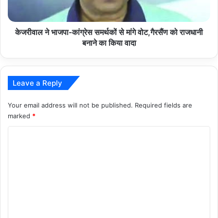
वोट,गैरसैंण
को
राजधानी
केजरीवाल ने भाजपा-कांग्रेस समर्थकों से मांगे वोट,गैरसैंण को राजधानी
बनाने
बनाने का किया वादा
का
किया
वादा
Leave a Reply
Your email address will not be published.
Required fields are
marked
*
C
o
m
m
e
n