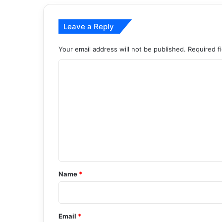
Leave a Reply
Your email address will not be published.
Required f
C
o
m
m
e
n
t
*
Name
*
Email
*