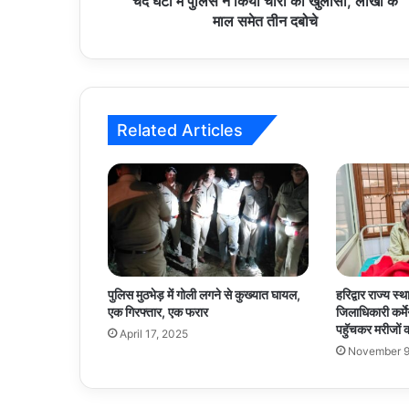
चंद घंटों में पुलिस ने किया चोरी का खुलासा, लाखों के
के
माल समेत तीन दबोचे
माल
समेत
तीन
दबोचे
Related Articles
पुलिस मुठभेड़ में गोली लगने से कुख्यात घायल,
हरिद्वार राज्य स्
एक गिरफ्तार, एक फरार
जिलाधिकारी कर्मेन
पहुॅचकर मरीजों
April 17, 2025
November 9