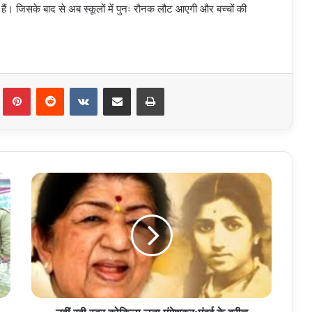
हैं। जिसके बाद से अब स्कूलों में पुनः रौनक लौट आएगी और बच्चों की
Tumblr
Pinterest
Reddit
VKontakte
Share via Email
Print
नहीं
रही
स्वर
कोकिला
लता
मंगेशकर;मुंबई
के
ब्रीच
कैंडी
अस्पताल