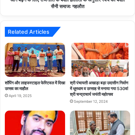
स्वंय
सैनी समाजः गहलौत
को
बदले
सैनी
समाजः
Related Articles
गहलौत
शॉपिंग और लाइफस्टाइल फेस्टिवल में दिखा
श्री पंचायती अखाड़ा बड़ा उदासीन निर्वाण
उत्सव का माहौल
में धूमधाम व उत्साह से मनाया गया 530वां
श्री चन्द्राचार्य जयंती महोत्सव
April 19, 2025
September 12, 2024