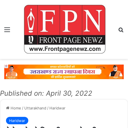
Menu
Se
Published on: April 30, 2022
Home
/
Uttarakhand
/
Haridwar
Haridwar