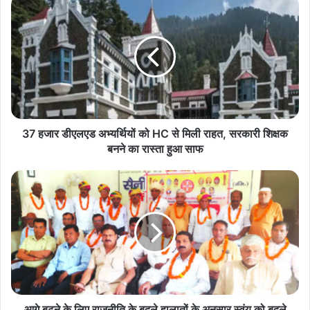
37
हजार
डीएलएड
अभ्यर्थियों
को
HC
से
मिली
राहत,
सरकारी
37 हजार डीएलएड अभ्यर्थियों को HC से मिली राहत, सरकारी शिक्षक
शिक्षक
बनने का रास्ता हुआ साफ
बनने
का
आगे
रास्ता
बढ़ने
हुआ
के
साफ
लिए
राजनीति
के
बदले
हालातों
के
अनुसार
आगे बढ़ने के लिए राजनीति के बदले हालातों के अनुसार स्वंय को बदले