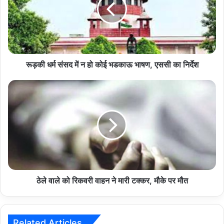
न
हो
कोई
भडकाऊ
भाषण,
एससी
रूड़की धर्म संसद में न हो कोई भडकाऊ भाषण, एससी का निर्देश
का
निर्देश
ठेले
वाले
को
रिकवरी
वाहन
ने
मारी
टक्कर,
मौके
पर
ठेले वाले को रिकवरी वाहन ने मारी टक्कर, मौके पर मौत
मौत
Related Articles