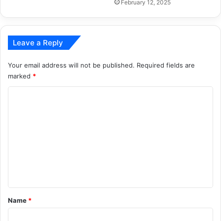
February 12, 2025
Leave a Reply
Your email address will not be published.
Required fields are
marked
*
C
o
m
m
e
n
t
*
Name
*