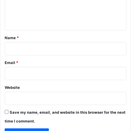
m
e
n
t
*
Name
*
Email
*
Website
Save my name, email, and website in this browser for the next
time I comment.