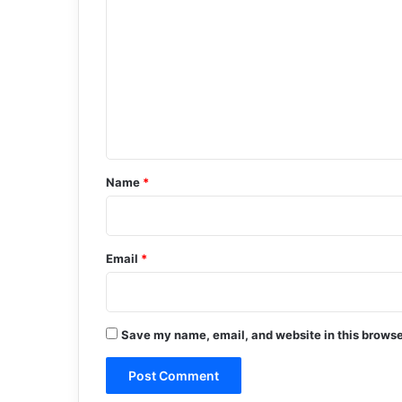
o
m
m
e
n
t
*
Name
*
Email
*
Save my name, email, and website in this browse