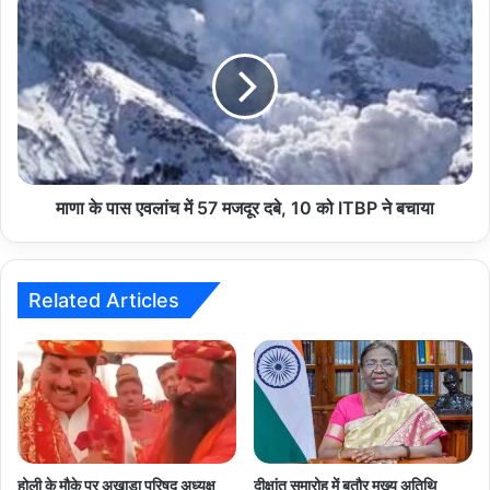
के
पास
एवलांच
में
57
मजदूर
दबे,
10
को
माणा के पास एवलांच में 57 मजदूर दबे, 10 को ITBP ने बचाया
ITBP
ने
बचाया
Related Articles
होली के मौके पर अखाड़ा परिषद अध्यक्ष
दीक्षांत समारोह में बतौर मुख्य अतिथि