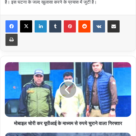
है। इस घटना के जल्द खुलासा करने के प्रयास में जुटी है।
LinkedIn
Tumblr
Pinterest
Reddit
VKontakte
Share via Email
Print
मोबाइल
चोरी
कर
यूपीआई
के
माध्यम
से
रुपये
चुराने
वाला
मोबाइल चोरी कर यूपीआई के माध्यम से रुपये चुराने वाला गिरफ्तार
गिरफ्तार
माणा