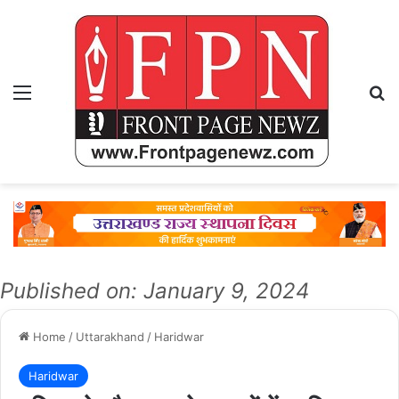
Menu
Se
Published on: January 9, 2024
Home
/
Uttarakhand
/
Haridwar
Haridwar