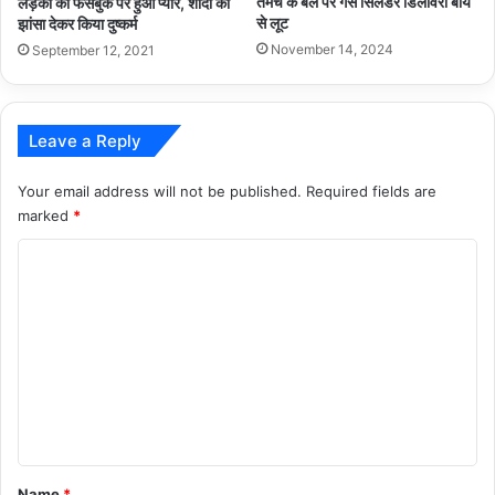
तमंचे के बल पर गैस सिलेंडर डिलीवरी बॉय
लड़की को फेसबुक पर हुआ प्यार, शादी का
से लूट
झांसा देकर किया दुष्कर्म
November 14, 2024
September 12, 2021
Leave a Reply
Your email address will not be published.
Required fields are
marked
*
C
o
m
m
e
n
t
*
Name
*