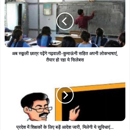
स्कूली
छात्र
पढ़ेंगे
गढ़वाली-
कुमाऊंनी
सहित
अपनी
लोकभाषाएं,
तैयार
अब स्कूली छात्र पढ़ेंगे गढ़वाली-कुमाऊंनी सहित अपनी लोकभाषाएं,
हो
तैयार हो रहा ये सिलेबस
रहा
ये
प्रदेश
सिलेबस
में
शिक्षकों
के
लिए
बड़ें
आदेश
जारी,
मिलेगी
ये
प्रदेश में शिक्षकों के लिए बड़ें आदेश जारी, मिलेगी ये सुविधाएं…