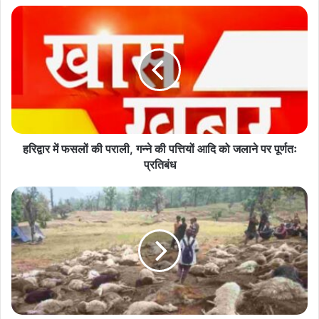
हरिद्वार
में
फसलों
की
पराली,
गन्ने
की
पत्तियों
आदि
को
हरिद्वार में फसलों की पराली, गन्ने की पत्तियों आदि को जलाने पर पूर्णतः
जलाने
प्रतिबंध
पर
पूर्णतः
उत्तराखंड
प्रतिबंध
में
बागेश्वर
कपकोट
के
दानपुर
क्षेत्र
में
आसमानी